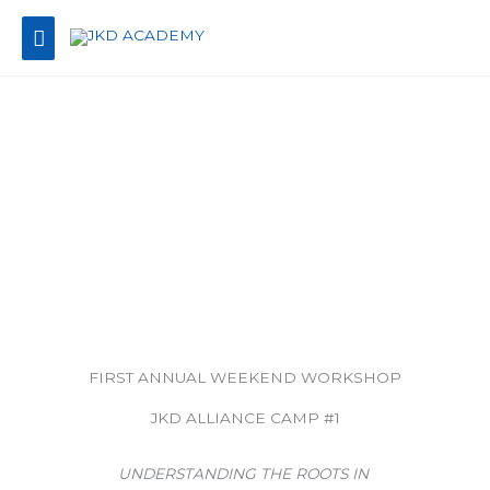
Hoppa
Huvudmeny
till
innehåll
FIRST ANNUAL WEEKEND WORKSHOP
JKD ALLIANCE CAMP #1
UNDERSTANDING THE ROOTS IN